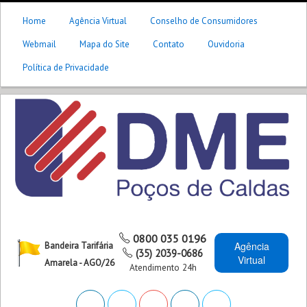
Home
Agência Virtual
Conselho de Consumidores
Webmail
Mapa do Site
Contato
Ouvidoria
Política de Privacidade
0800 035 0196
Agência
Bandeira Tarifária
(35) 2039-0686
Virtual
Amarela - AGO/26
Atendimento 24h