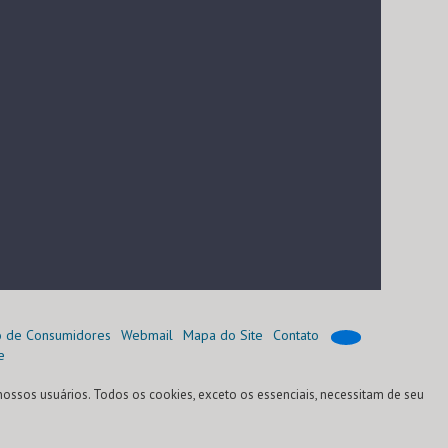
o de Consumidores
Webmail
Mapa do Site
Contato
e
nossos usuários. Todos os cookies, exceto os essenciais, necessitam de seu