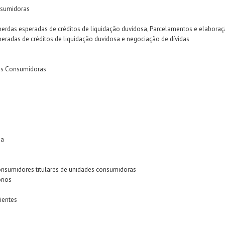
nsumidoras
rdas esperadas de créditos de liquidação duvidosa, Parcelamentos e elaboração
peradas de créditos de liquidação duvidosa e negociação de dívidas
des Consumidoras
da
 consumidores titulares de unidades consumidoras
rios
ientes