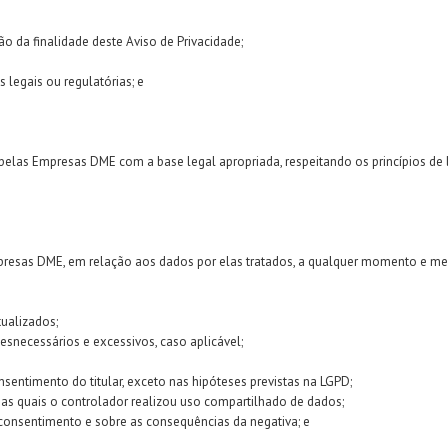
ão da finalidade deste Aviso de Privacidade;
legais ou regulatórias; e
las Empresas DME com a base legal apropriada, respeitando os princípios de leg
mpresas DME, em relação aos dados por elas tratados, a qualquer momento e med
ualizados;
snecessários e excessivos, caso aplicável;
entimento do titular, exceto nas hipóteses previstas na LGPD;
as quais o controlador realizou uso compartilhado de dados;
 consentimento e sobre as consequências da negativa; e